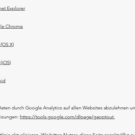
net Explorer
gle Chrome
 (OS X)
 (iOS)
oid
ten durch Google Analytics auf allen Websites abzulehnen un
eisungen:
https://tools.google.com/dlpage/gaoptout.
inie aktualisieren. Wir bitten Nutzer, diese Seite regelmäßig a