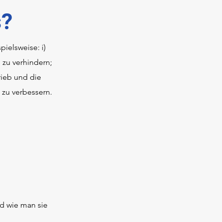
s?
ielsweise: i)
 zu verhindern;
rieb und die
 zu verbessern.
d wie man sie