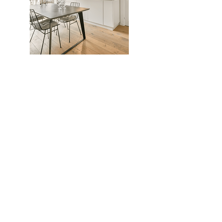
Möbelbau
Umfassende
Beratung
Eine umfassende Beratung ist von großer
Bedeutung, denn alles, was im Vorfeld Ihres
Projekts besprochen wird, gewährleistet